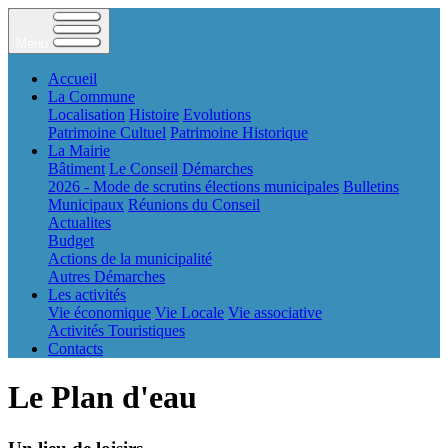
Menu
Accueil
La Commune
Localisation
Histoire
Evolutions
Patrimoine Cultuel
Patrimoine Historique
La Mairie
Bâtiment
Le Conseil
Démarches
2026 - Mode de scrutins élections municipales
Bulletins
Municipaux
Réunions du Conseil
Actualites
Budget
Actions de la municipalité
Autres Démarches
Les activités
Vie économique
Vie Locale
Vie associative
Activités Touristiques
Contacts
Le Plan d'eau